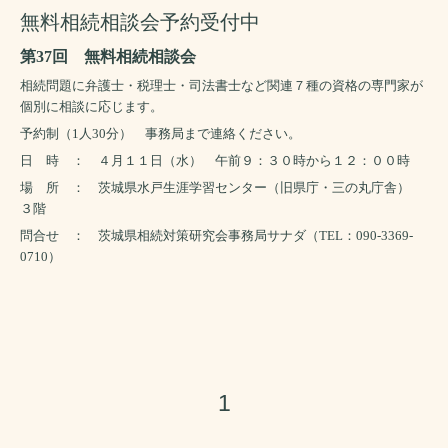
無料相続相談会予約受付中
第
37
回 無料相続相談会
相続問題に弁護士・税理士・司法書士など関連７種の資格の専門家が
個別に相談に応じます。
予約制（
1
人
30
分） 事務局まで連絡ください。
日 時 ： ４月１１日（水） 午前９：３０時から１２：００時
場 所 ： 茨城県水戸生涯学習センター（旧県庁・三の丸庁舎）
３階
問合せ ： 茨城県相続対策研究会事務局サナダ（
TEL
：
090-3369-
0710
）
1