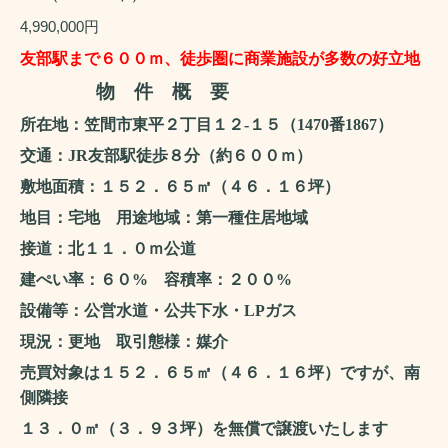
4,990,000円
友部駅まで６００ｍ、徒歩圏に商業施設が多数の好立地
物 件 概 要
所在地：笠間市東平２丁目１２‐１５（
1470
番
1867
）
交通：
JR
友部駅徒歩８分（約６００ｍ）
敷地面積：１５２．６５㎡（４６．１６坪）
地目：宅地 用途地域：第一種住居地域
接道：北１１．０ｍ公道
建ぺい率：６０
%
容積率：２００
%
設備等：公営水道・公共下水・
LP
ガス
現況：更地 取引態様：媒介
売買対象は１５２．６５㎡（４６．１６坪）ですが、
南
側隣接
１３．０㎡（３．９３坪）を無償で譲渡いたします