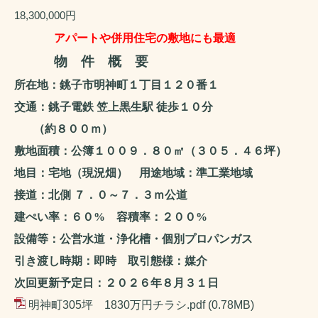
18,300,000円
アパートや併用住宅の敷地にも最適
物 件 概 要
所在地：銚子市明神町１丁目１２０番１
交通：銚子電鉄 笠上黒生駅 徒歩１０分
（約８００ｍ）
敷地面積：公簿１００９．８０㎡（３０５．４６坪）
地目：宅地（現況畑） 用途地域：準工業地域
接道：北側 ７．０～７．３ｍ公道
建ぺい率：６０
%
容積率：２００
%
設備等：公営水道・浄化槽・個別プロパンガス
引き渡し時期：即時 取引態様：媒介
次回更新予定日：２０２６年８月３１日
明神町305坪 1830万円チラシ.pdf
(0.78MB)