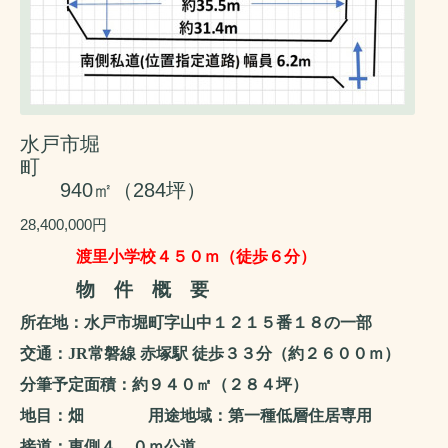
水戸市堀
町
940㎡（284坪）
28,400,000円
渡里小学校４５０ｍ（徒歩６分）
物 件 概 要
所在地：水戸市堀町字山中１２１５番１８の一部
交通：
JR
常磐線 赤塚駅 徒歩３３分（約２６００ｍ）
分筆予定面積：約９４０㎡（２８４坪）
地目：畑 用途地域：第一種低層住居専用
接道：東側４．０ｍ公道